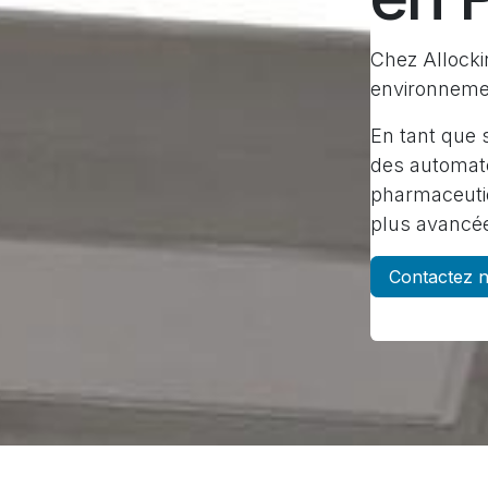
Chez Allocki
environnemen
En tant que 
des automate
pharmaceutiq
plus avancée
Contactez 