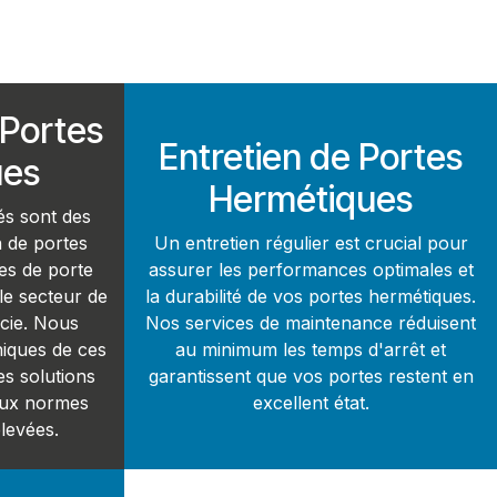
 Portes
Entretien de Portes
ues
Hermétiques
és sont des
n de portes
Un entretien régulier est crucial pour
es de porte
assurer les performances optimales et
le secteur de
la durabilité de vos portes hermétiques.
acie. Nous
Nos services de maintenance réduisent
iques de ces
au minimum les temps d'arrêt et
es solutions
garantissent que vos portes restent en
aux normes
excellent état.
élevées.