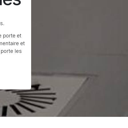
s.
 porte et
mentaire et
porte les