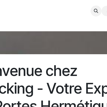
démarche
Expertise
Service et Entretien
Poste
nvenue chez
cking - Votre Ex
Portes Hermétiq