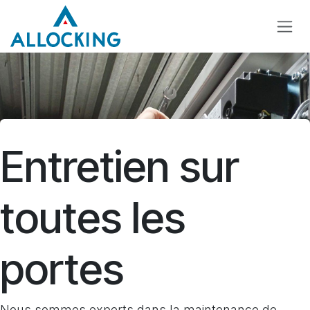
Se rendre au contenu
Entretien sur
toutes les
portes
Nous sommes experts dans la maintenance de