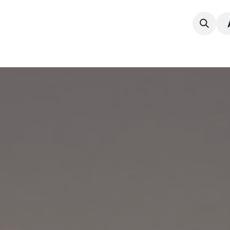
npak
Expertise
Service en Onderhoud
Vacatur