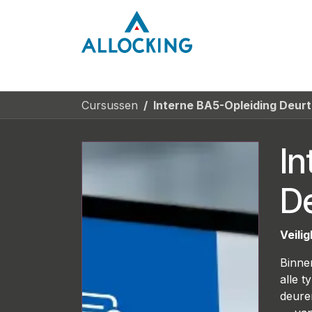
Overslaan naar inhoud
Home
Onze aa
Cursussen
Interne BA5-Opleiding Deur
In
D
Veili
Binnen
alle 
deure