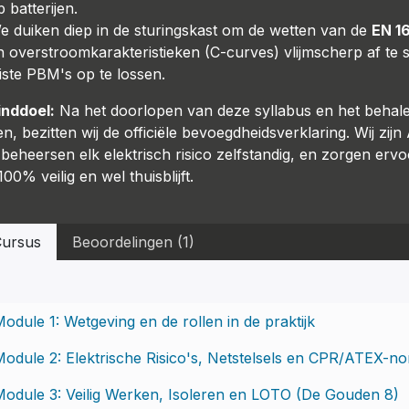
p batterijen.
e duiken diep in de sturingskast om de wetten van de
EN 1
n overstroomkarakteristieken (C-curves) vlijmscherp af te 
uiste PBM's op te lossen.
inddoel:
Na het doorlopen van deze syllabus en het behale
, bezitten wij de officiële bevoegdheidsverklaring. Wij zijn 
 beheersen elk elektrisch risico zelfstandig, en zorgen erv
00% veilig en wel thuisblijft.
ursus
Beoordelingen (1)
odule 1: Wetgeving en de rollen in de praktijk
odule 2: Elektrische Risico's, Netstelsels en CPR/ATEX-n
Module 3: Veilig Werken, Isoleren en LOTO (De Gouden 8)