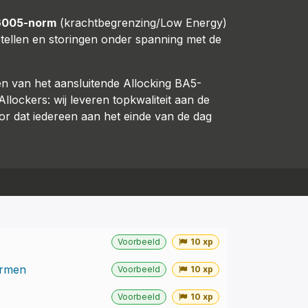
6005-norm
(krachtbegrenzing/Low Energy)
stellen en storingen onder spanning met de
n van het aansluitende Allocking BA5-
Allockers: wij leveren topkwaliteit aan de
oor dat iedereen aan het einde van de dag
Voorbeeld
10 xp
ormen
Voorbeeld
10 xp
Voorbeeld
10 xp