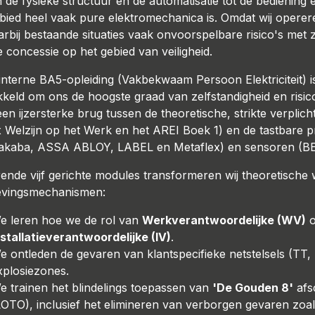
 de fysieke structuur en de automatisatie tot de bedienin
bied heel vaak pure elektromechanica is. Omdat wij operer
rbij bestaande situaties vaak onvoorspelbare risico's me
 concessie op het gebied van veiligheid.
interne BA5-opleiding (Vakbekwaam Persoon Elektriciteit) i
kkeld om ons de hoogste graad van zelfstandigheid en risic
een ijzersterke brug tussen de theoretische, strikte verpli
 Welzijn op het Werk en het AREI Boek 1) en de tastbare pr
kaba, ASSA ABLOY, LABEL en Metaflex) en sensoren (BE
ende vijf gerichte modules transformeren wij theoretische
evingsmechanismen:
e leren hoe we de rol van
Werkverantwoordelijke (WV)
o
nstallatieverantwoordelijke (IV)
.
e ontleden de gevaren van klantspecifieke netstelsels (TT,
xplosiezones.
e trainen het blindelings toepassen van
'De Gouden 8'
afs
LOTO), inclusief het elimineren van verborgen gevaren zoa