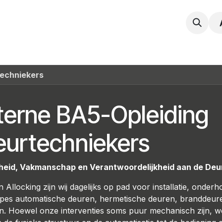
npak
Expertise
Service en Onderhoud
Vacatur
techniekers
terne BA5-Opleiding
eurtechniekers
gheid, Vakmanschap en Verantwoordelijkheid aan de Deu
 Allocking zijn wij dagelijks op pad voor installatie, onde
types automatische deuren, hermetische deuren, branddeur
n. Hoewel onze interventies soms puur mechanisch zijn, 