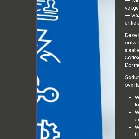
— van
vakge
— waa
enkele
Deze 
ontwi
slaat 
Codex
Dorma
Gedur
overl
W
I
W
e
W
(