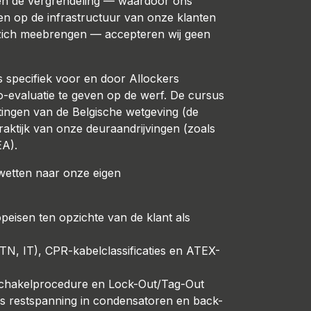
g en de vergrendeling — waardoor ons
en op de infrastructuur van onze klanten
t zich meebrengen — accepteren wij geen
s specifiek voor en door Allockers
o-evaluatie te geven op de werf. De cursus
chtingen van de Belgische wetgeving (de
aktijk van onze deuraandrijvingen (zoals
A).
 wetten naar onze eigen
peisen ten opzichte van de klant als
 TN, IT), CPR-kabelclassificaties en ATEX-
chakelprocedure en Lock-Out/Tag-Out
ls restspanning in condensatoren en back-