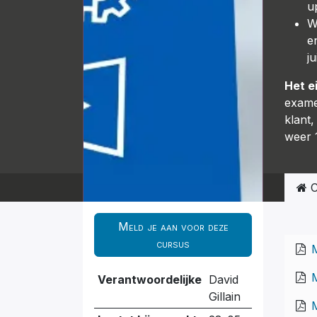
u
W
e
j
Het e
examen
klant,
weer 1
C
Meld je aan voor deze
cursus
M
M
Verantwoordelijke
David
Gillain