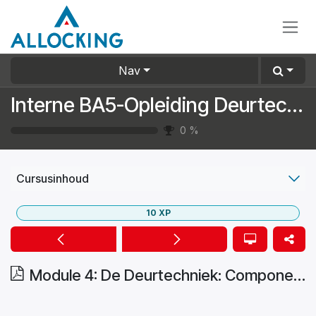
Overslaan naar inhoud
Nav
Interne BA5-Opleiding Deurtechniekers
0
%
Cursusinhoud
10
XP
Module 4: De Deurtechniek: Componenten, Sloten & Bekabeling