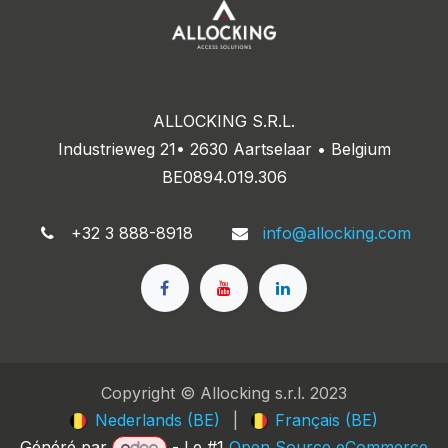
ALLOCKING S.R.L.
Industrieweg 21• 2630 Aartselaar • Belgium
BE0894.019.306
+32 3 888-8918
info@allocking.com
Copyright © Allocking s.r.l. 2023
Nederlands (BE)
|
Français (BE)
Généré par
- Le #1
Open Source eCommerce