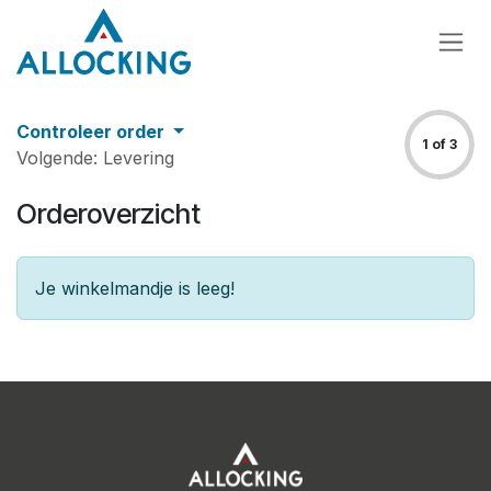
Overslaan naar inhoud
Controleer order
1 of 3
Volgende: Levering
Orderoverzicht
Je winkelmandje is leeg!