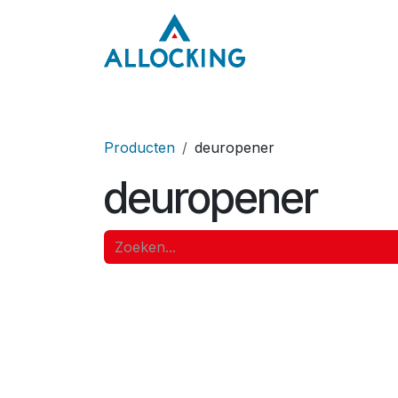
Overslaan naar inhoud
Home
Onze aa
Producten
deuropener
deuropener