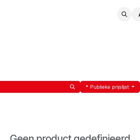
npak
Expertise
Service en Onderhoud
Vacatur
* Publieke prijslijst
Geen product gedefinieerd