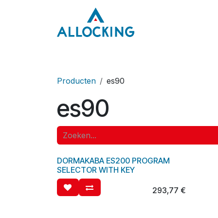
Overslaan naar inhoud
Home
Onze aa
Producten
es90
es90
DORMAKABA ES200 PROGRAM
SELECTOR WITH KEY
293,77
€