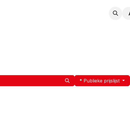
npak
Expertise
Service en Onderhoud
Vacatur
* Publieke prijslijst