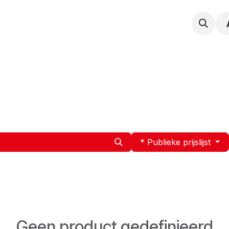
npak
Expertise
Service en Onderhoud
Vacatur
* Publieke prijslijst
Geen product gedefinieerd