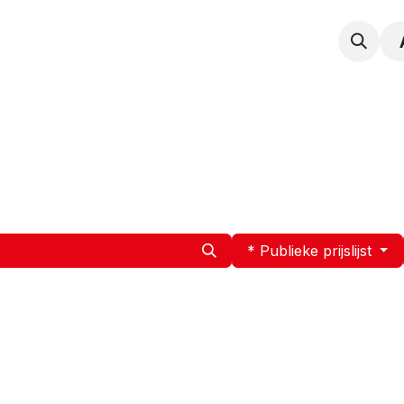
npak
Expertise
Service en Onderhoud
Vacatur
* Publieke prijslijst