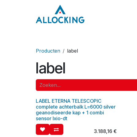
Overslaan naar inhoud
Home
Onze aa
Producten
label
label
LABEL ETERNA TELESCOPIC
complete achterbalk L=6000 silver
geanodiseerde kap + 1 combi
sensor Ixio-dt
3.188,16
€