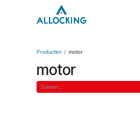
Overslaan naar inhoud
Home
Onze aa
Producten
motor
motor