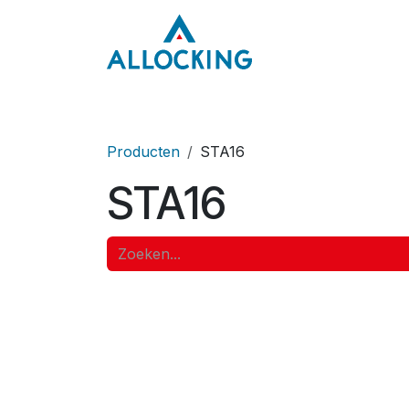
Overslaan naar inhoud
Home
Onze aa
Producten
STA16
STA16