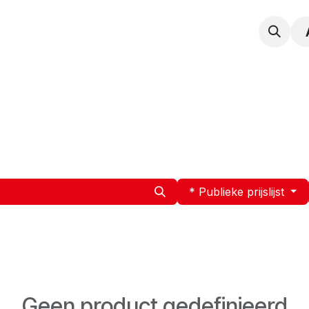
npak
Expertise
Service en Onderhoud
Vacatur
* Publieke prijslijst
Geen product gedefinieerd