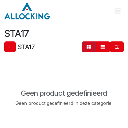
Overslaan naar inhoud
STA17
STA17
Geen product gedefinieerd
Geen product gedefinieerd in deze categorie.