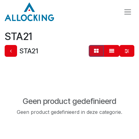
Overslaan naar inhoud
STA21
STA21
Geen product gedefinieerd
Geen product gedefinieerd in deze categorie.