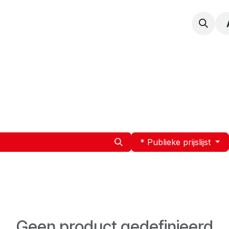
npak
Expertise
Service en Onderhoud
Vacatur
* Publieke prijslijst
Geen product gedefinieerd