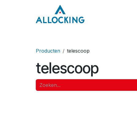
Overslaan naar inhoud
Home
Onze aa
Producten
telescoop
telescoop