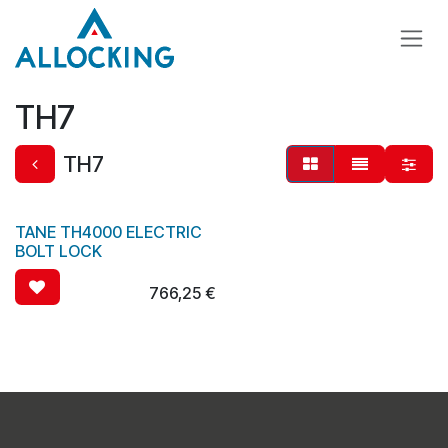
Overslaan naar inhoud
TH7
TH7
TANE TH4000 ELECTRIC
BOLT LOCK
766,25
€