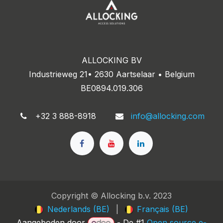
ALLOCKING BV
Industrieweg 21• 2630 Aartselaar • Belgium
BE0894.019.306
+32 3 888-8918
info@allocking.com
Copyright © Allocking b.v. 2023
Nederlands (BE)
|
Français (BE)
Aangeboden door
- De #1
Open source e-