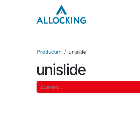
Overslaan naar inhoud
Home
Onze aa
Producten
unislide
unislide