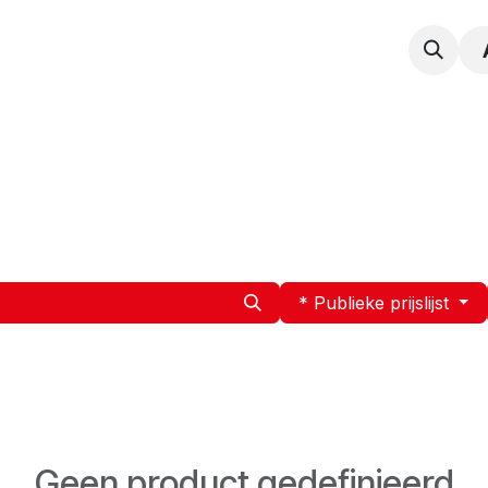
npak
Expertise
Service en Onderhoud
Vacatur
* Publieke prijslijst
Geen product gedefinieerd