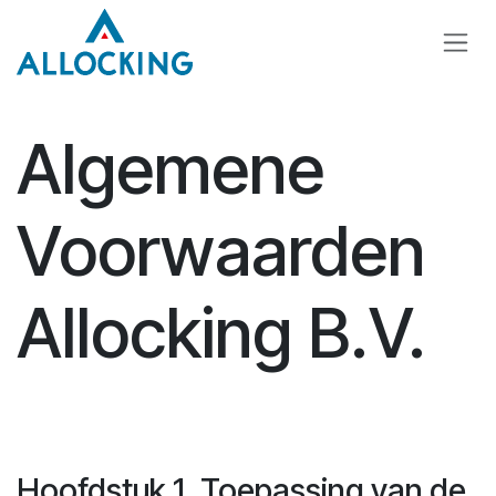
Overslaan naar inhoud
Algemene
Voorwaarden
Allocking B.V.
Hoofdstuk 1. Toepassing van de