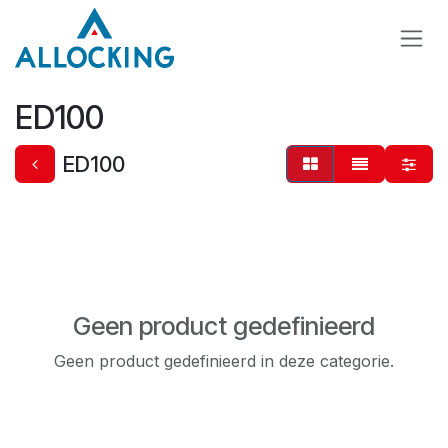
Overslaan naar inhoud
ED100
ED100
Geen product gedefinieerd
Geen product gedefinieerd in deze categorie.