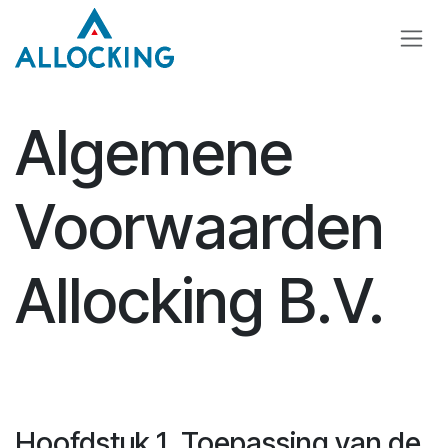
Overslaan naar inhoud
Algemene
Voorwaarden
Allocking B.V.
Hoofdstuk 1. Toepassing van de