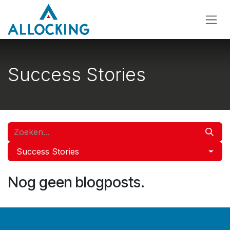
Overslaan naar inhoud
Success Stories
Success Stories
Nog geen blogposts.