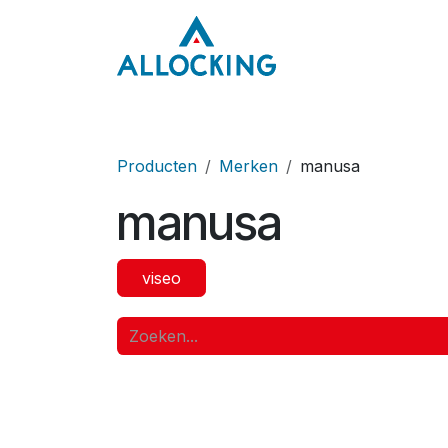
Overslaan naar inhoud
Home
Onze aa
Producten
Merken
manusa
manusa
viseo