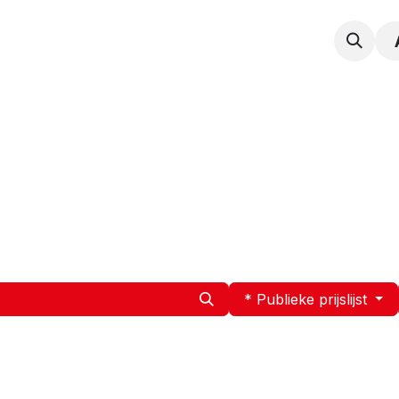
npak
Expertise
Service en Onderhoud
Vacatur
* Publieke prijslijst