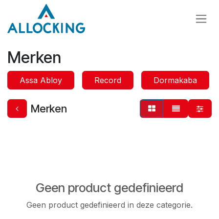
Overslaan naar inhoud
Merken
Assa Abloy
Record
Dormakaba
Merken
Geen product gedefinieerd
Geen product gedefinieerd in deze categorie.