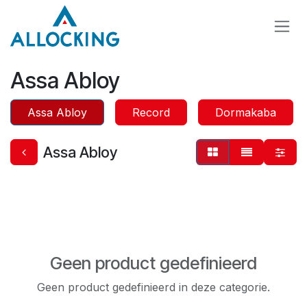
Overslaan naar inhoud
Assa Abloy
Assa Abloy
Record
Dormakaba
Assa Abloy
Geen product gedefinieerd
Geen product gedefinieerd in deze categorie.