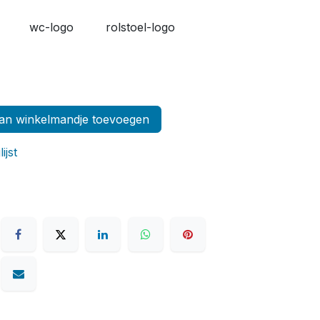
wc-logo
rolstoel-logo
n winkelmandje toevoegen
ijst