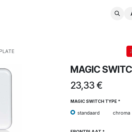
npak
Expertise
Service en Onderhoud
Vacatur
PLATE
MAGIC SWITC
23,33
€
MAGIC SWITCH TYPE *
standaard
chroma 
FRONTPLAAT *