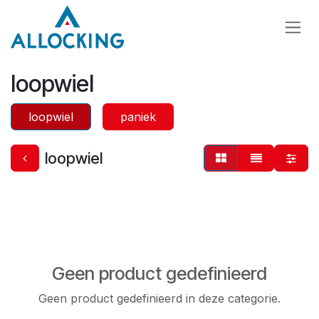
Overslaan naar inhoud
loopwiel
loopwiel
paniek
loopwiel
Geen product gedefinieerd
Geen product gedefinieerd in deze categorie.